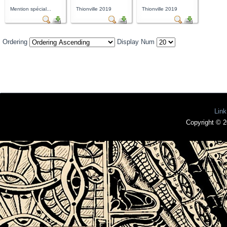
Mention spécial...
Thionville 2019
Thionville 2019
Ordering
Display Num
Link
Copyright © 2